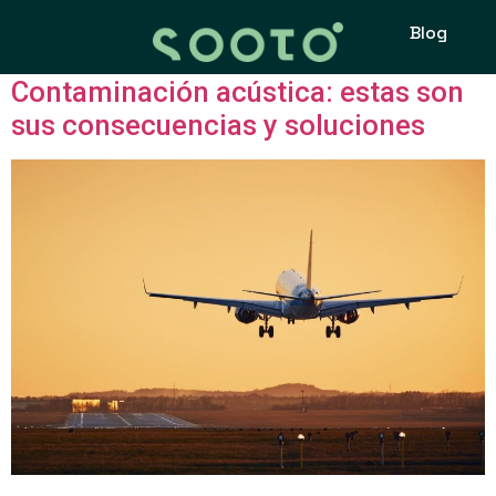
Etiqueta:
salud mental
Blog
Contaminación acústica: estas son
sus consecuencias y soluciones
La contaminación acústica soluciones hace referencia a la